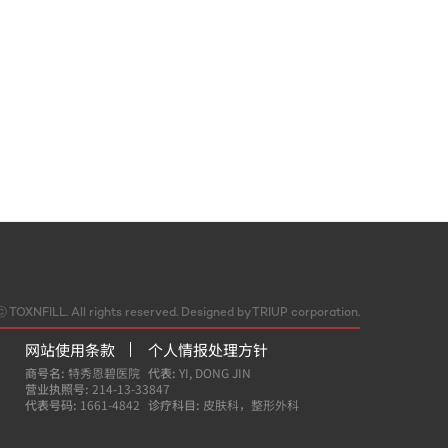
ⓒ
TOXNFILL. All rights reserved.
Designed by TRIUP corporation.
网站使用条款
个人情报处理方针
商号名:
特秀恩碧医院
代表:
YI, DONG JIN
营业执照号:
214-13-33847
代表号码:
1661-4842
诊疗科目:
皮肤科，整形外科