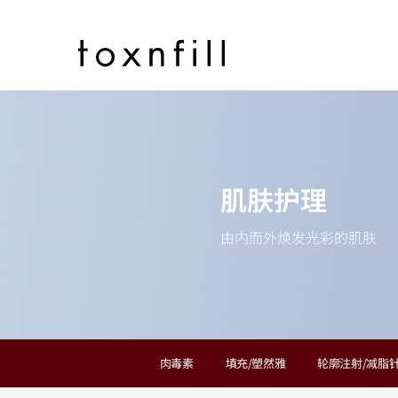
肌肤护理
由内而外焕发光彩的肌肤
肉毒素
填充/塑然雅
轮廓注射/减脂