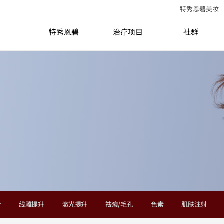
特秀恩碧美妆
特秀恩碧
治疗项目
社群
针
线雕提升
激光提升
祛痘/毛孔
色素
肌肤注射