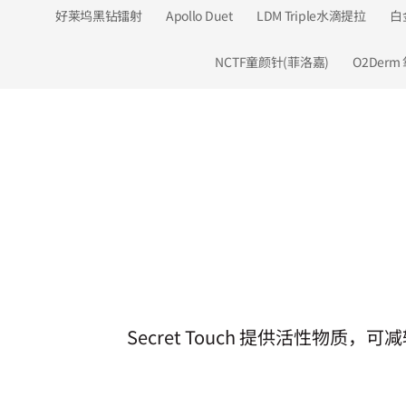
好莱坞黑钻镭射
Apollo Duet
LDM Triple水滴提拉
白
NCTF童颜针(菲洛嘉)
O2Der
Secret Touch 提供活性