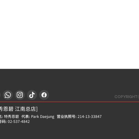
COPYRIGHT
秀恩碧 江南总店]
:
特秀恩碧
代表:
Park Daejung
营业执照号:
214-13-33847
号码:
02-537-4842
秀恩碧 江东千户店]
:
特秀恩碧
代表:
Yoon Hyung Don
营业执照号:
212-25-50580