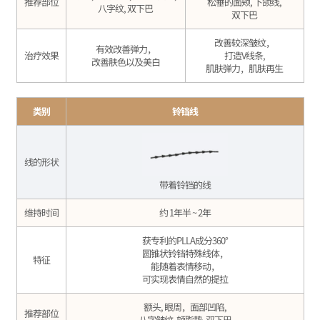
推荐部位
松垂的面颊, 下颌线,
八字纹, 双下巴
双下巴
改善较深皱纹，
有效改善弹力，
治疗效果
打造V线条,
改善肤色以及美白
肌肤弹力，肌肤再生
类别
铃铛线
线的形状
带着铃铛的线
维持时间
约 1年半 ~ 2年
获专利的PLLA成分360°
圆锥状铃铛特殊线体，
特征
能随着表情移动，
可实现表情自然的提拉
额头, 眼周，面部凹陷,
推荐部位
八字皱纹, 颊脂垫, 双下巴