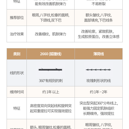
特征
能有效改善肌肤弹力
不易断裂
眼周,八字纹,松垂的面颊,
额头皱纹,八字纹,
推荐部位
下颌线,双下巴
面部填充,下巴线条
改善轮廓，紧致肌肤，
治疗效果
改善细纹，肌肤弹力
生成胶原蛋白，改善立体感
类别
2660 (狐狸线)
薄荷线
线的形状
360°有规则的刺
玫瑰刺形状的线
维持时间
约 1年 以上
约 1年 ~ 2年
突出型突起360°分布线上,
高密度双向突起线和旋转突
特征
能强力固定肌肤组织
起双重提拉可实现强效提拉
长期维持，强效提拉
眼周皱纹, 八字纹,
额头, 眼周皱纹,松垂的面颊,