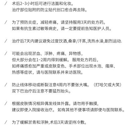
术后2~3小时后可进行洁面和化妆。
治疗部位贴附的防尘贴代创口愈合再去除。
为了预防炎症，减轻疼痛，请坚持服用3天的处方药。
如果有抗生素过敏等病史，请一定要提前告知医护人员。
治疗后7天内建议避免过度饮酒,桑拿/汗蒸,洗热水澡,剧烈运动.
可能会出现淤血、浮肿、疼痛、异物感，
但大部分会在1~2周内得到缓解。 服用处方药后，
如疼痛感愈加严重或皮肤变色、手术部位出现水泡、瘙痒、
热感等症状，请与医院联系并来访医院。
防止线体移动或断裂注意4周内不要张大嘴。（打哈欠或大笑）
双下巴治疗后注意不要猛烈抬头。
根据皮肤情况相异偶发线体外露。请勿用手触摸,
建议即使入院接收治疗。 如有其他不便事项请即使与医院联系。
为了缓解淤青和浮肿,术后3天请坚持冷敷。