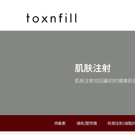
肌肤注射
肌肤注射找回最初的健康肌
肉毒素
填充/塑然雅
轮廓注射/减脂