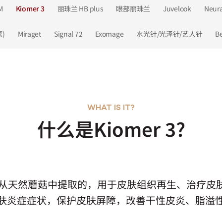
M
Kiomer 3
丽珠兰 HB plus
眼部丽珠兰
Juvelook
Neur
)
Miraget
Signal 72
Exomage
水光针/光泽针/艺人针
B
WHAT IS IT?
什么是Kiomer 3?
聚糖是从天然蘑菇中提取的，用于皮肤组织再生、治疗
肤炎症症状，保护皮肤屏障，改善干性皮炎、脂溢