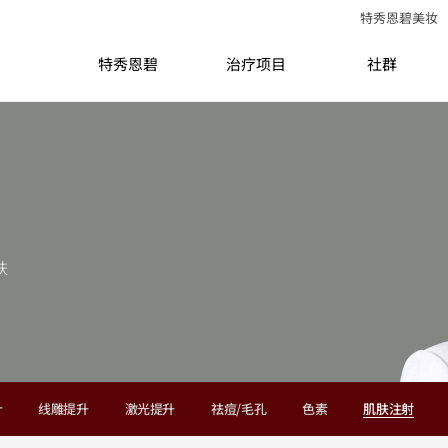
特秀恩碧美妆
特秀恩碧
治疗项目
社群
肤
针
线雕提升
激光提升
祛痘/毛孔
色素
肌肤注射