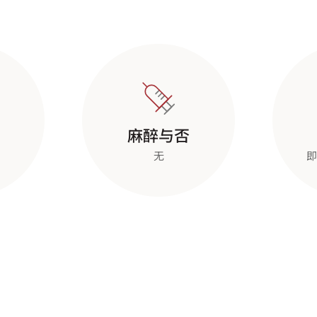
麻醉与否
无
即