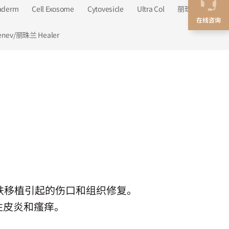
aderm
Cell Exosome
Cytovesicle
Ultra Col
丽珠兰 Healer
在线咨询
enev/丽珠兰 Healer
皮肤移植引起的伤口和组织修复。
性皮炎和瘙痒。