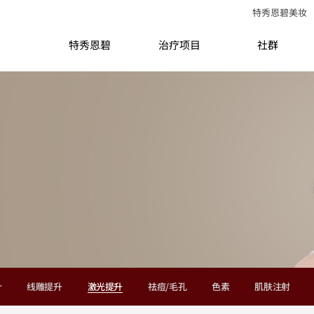
特秀恩碧美妆
特秀恩碧
治疗项目
社群
针
线雕提升
激光提升
祛痘/毛孔
色素
肌肤注射