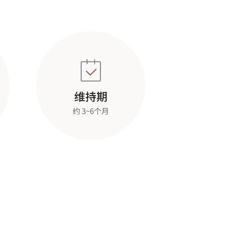
维持期
约 3~6个月