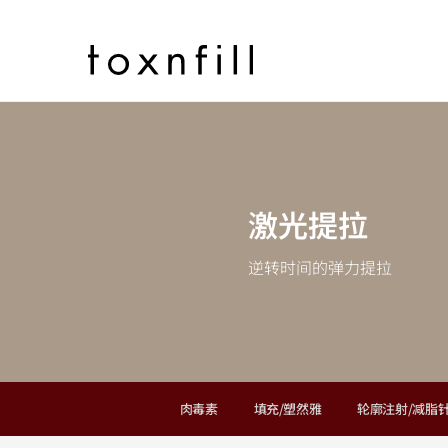
激光提拉
逆转时间的弹力提拉
肉毒素
填充/塑然雅
轮廓注射/减脂