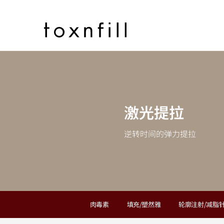
激光提拉
逆转时间的弹力提拉
肉毒素
填充/塑然雅
轮廓注射/减脂