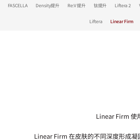
FASCELLA
Density提升
Re:V 提升
钛提升
Liftera 2
Liftera
Linear Firm
Linear F
Linear Firm 在皮肤的不同深