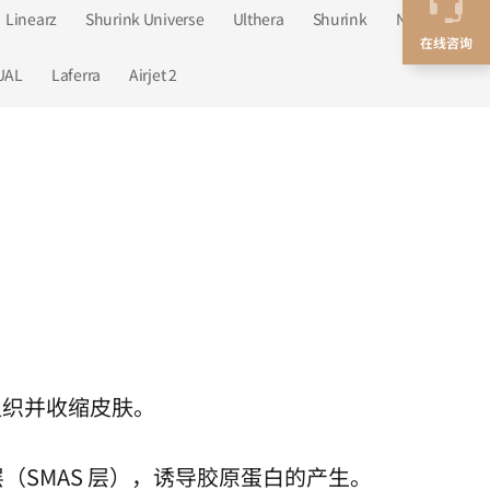
Linearz
Shurink Universe
Ulthera
Shurink
Newthera
在线咨询
UAL
Laferra
Airjet 2
固组织并收缩皮肤。
层（SMAS 层），诱导胶原蛋白的产生。