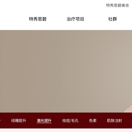
特秀恩碧美妆
特秀恩碧
治疗项目
社群
针
线雕提升
激光提升
祛痘/毛孔
色素
肌肤注射