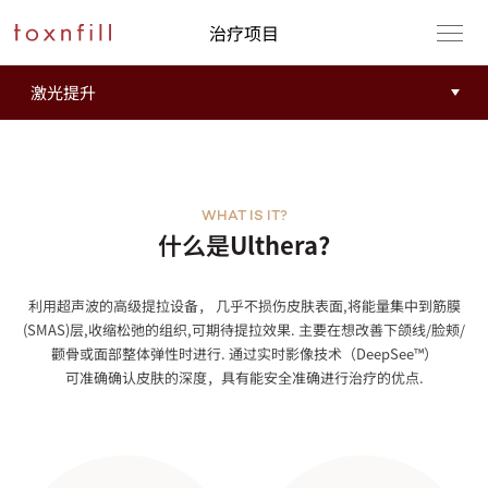
治疗项目
WHAT IS IT?
什么是Ulthera?
利用超声波的高级提拉设备， 几乎不损伤皮肤表面,将能量集中到筋膜
(SMAS)层,收缩松弛的组织,可期待提拉效果. 主要在想改善下颌线/脸颊/
颧骨或面部整体弹性时进行. 通过实时影像技术（DeepSee™）
可准确确认皮肤的深度，具有能安全准确进行治疗的优点.