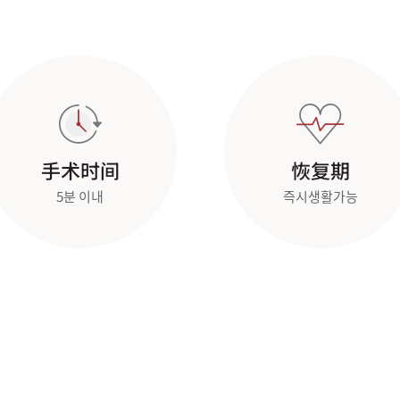
手术时间
恢复期
5분 이내
즉시생활가능