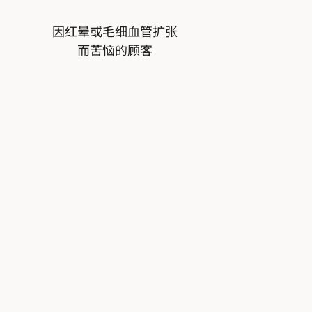
因红晕或毛细血管扩张
而苦恼的顾客