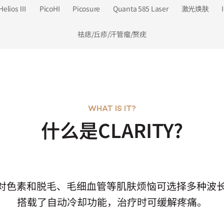
Helios Ⅲ
PicoHI
Picosure
Quanta 585 Laser
激光焕肤
祛痣/丘疹/汗管瘤/赘疣
WHAT IS IT?
什么是CLARITY?
Y是针对色素和脱毛、毛细血管等肌肤烦恼可选择多种波
搭载了自动冷却功能，治疗时可缓解疼痛。