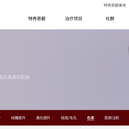
特秀恩碧美妆
特秀恩碧
治疗项目
社群
亮白清透的肌肤
针
线雕提升
激光提升
祛痘/毛孔
色素
肌肤注射