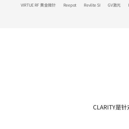
VIRTUE RF 黄金微针
Reepot
Revlite SI
GV激光
CLARIT