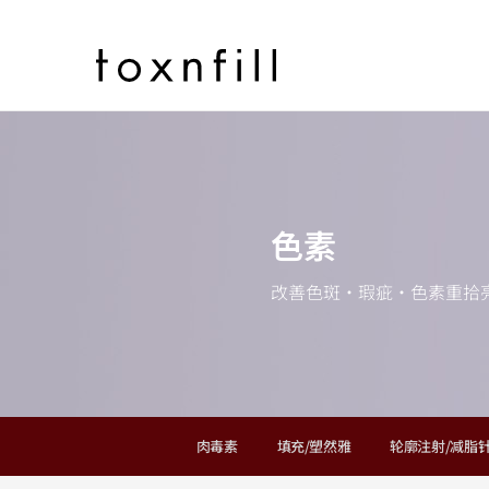
色素
改善色斑·瑕疵·色素重拾
肉毒素
填充/塑然雅
轮廓注射/减脂