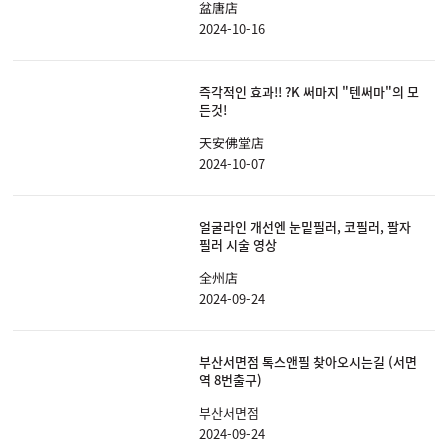
盆唐店
2024-10-16
즉각적인 효과!! ?K 써마지 "텐써마"의 모
든것!
天安佛堂店
2024-10-07
얼굴라인 개선엔 눈밑필러, 코필러, 팔자
필러 시술 영상
全州店
2024-09-24
부산서면점 톡스앤필 찾아오시는길 (서면
역 8번출구)
부산서면점
2024-09-24