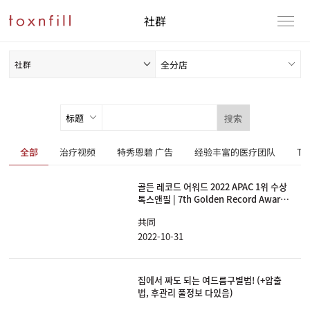
社群
社群
搜索
全部
治疗视频
特秀恩碧 广告
经验丰富的医疗团队
T
골든 레코드 어워드 2022 APAC 1위 수상
톡스앤필 | 7th Golden Record Award
2022 Accelerated Growth Award
共同
APAC 1st
2022-10-31
집에서 짜도 되는 여드름구별법! (+압출
법, 후관리 풀정보 다있음)