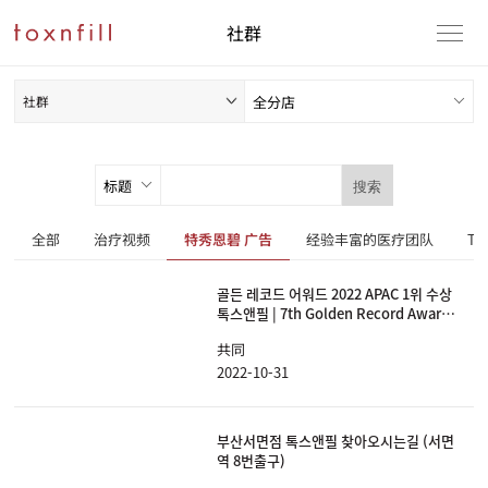
社群
社群
搜索
全部
治疗视频
特秀恩碧 广告
经验丰富的医疗团队
T
골든 레코드 어워드 2022 APAC 1위 수상
톡스앤필 | 7th Golden Record Award
2022 Accelerated Growth Award
共同
APAC 1st
2022-10-31
부산서면점 톡스앤필 찾아오시는길 (서면
역 8번출구)