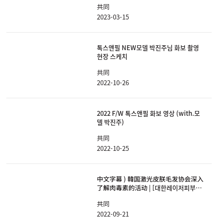
共同
2023-03-15
톡스앤필 NEW모델 박진주님 화보 촬영
현장 스케치
共同
2022-10-26
2022 F/W 톡스앤필 화보 영상 (with.모
델 박진주)
共同
2022-10-25
中文字幕 ) 韓国激光皮朕毛发协会深入
了解肉毒素的活动 | [대한레이저피부모
발학회] 보톡스 바로 알기 걱정 제로 캠페
共同
인
2022-09-21