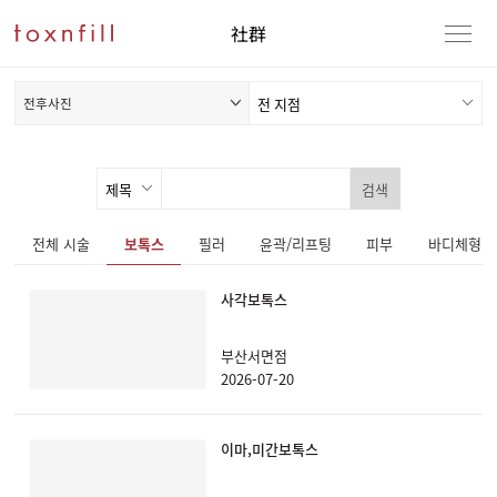
社群
전후사진
검색
전체 시술
보톡스
필러
윤곽/리프팅
피부
바디체형
사각보톡스
부산서면점
2026-07-20
이마,미간보톡스