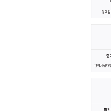
평택점
종
관악서울대
미간