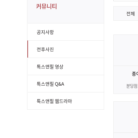
커뮤니티
전체
공지사항
전후사진
톡스앤필 영상
종
톡스앤필 Q&A
분당점
톡스앤필 웹드라마