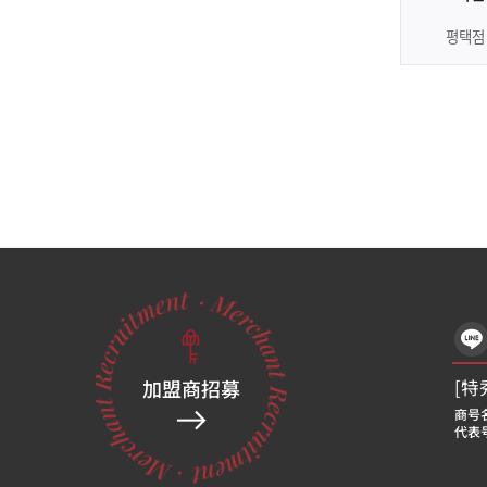
평택점
加盟商招募
[特
商号名
代表
[特
商号名