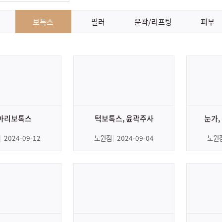
보톡스
필러
윤곽/리프팅
피부
아리보톡스
턱보톡스, 윤곽주사
눈가,
2024-09-12
노원점
2024-09-04
노원