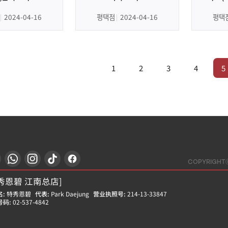
2024-04-16
평택점
2024-04-16
평택
1
2
3
4
5
COPYRIGHT
秀恩碧 江南总店]
:
特秀恩碧
代表:
Park Daejung
营业执照号:
214-13-33847
号码:
02-537-4842
秀恩碧 江东千户店]
:
特秀恩碧
代表:
Yoon Hyung Don
营业执照号:
212-25-50580