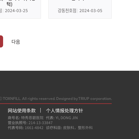
턱)
점
2024-03-25
강동천호점
2024-03-05
다음
ⓒ
TOXNFILL. All rights reserved.
Designed by TRIUP corporation.
网站使用条款
个人情报处理方针
商号名:
特秀恩碧医院
代表:
YI, DONG JIN
营业执照号:
214-13-33847
代表号码:
1661-4842
诊疗科目:
皮肤科，整形外科