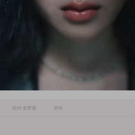
光州-全罗道
济州