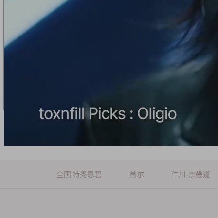
全国 特秀恩碧
首尔
仁川-京畿道