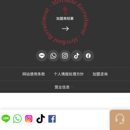
加盟商招募
1240, 2sunhwan-ro, Heungdeok-gu,
Cheongju-si, Chungcheongbuk-do, Korea,
忠清北道 清州市 兴德区 枫山路 15, Megapolis
3楼 301号
具体地址
1240, 2sunhwan-ro, Heungdeok-gu, Cheongju-si,
Chungcheongbuk-do, Korea, 忠清北道 清州市 兴德区
枫山路 15, Megapolis 3楼 301号
网站使用条款
个人情报处理方针
加盟咨询
诊疗时间
平日
上午 10:00 ~ 下午 8:30
周六
上午 10:00 ~ 下午 4:30
营业信息
※无午休时间，连续诊疗。
[特秀恩碧 江南总店]
商号名: 特秀恩碧医院
代表: Park Daejung
营业执照号: 214-13-33847
代表号码: 02-537-4842
[特秀恩碧 江东千户店]
商号名: 特秀恩碧医院
代表: YI, DONG JIN
营业执照号: 214-13-33847
商号名: 特秀恩碧医院
代表: Yoon Hyung Don
营业执照号: 212-25-50580
代表号码: 1661-4842
诊疗科目: 皮肤科，整形外科
代表号码: 02-472-9599
COPYRIGHTⓒ
TOXNFILL. All rights reserved.