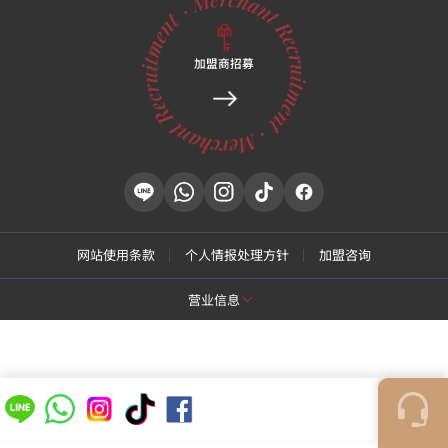
加盟商招募
175, Gwongwang-ro, Paldal-gu, Suwon-si,
Gyeonggi-do, Korea,
5层
具体地址
175, Gwongwang-ro, Paldal-gu, Suwon-si, Gyeonggi-
do, Korea, 5层
京畿道水原市八达区权光路175，King's大厦 5层
诊疗时间
周一
10:00 ~ 21:00
网站使用条款
个人情报处理方针
加盟咨询
周二 · 周四 · 周五
10:00 ~ 20:00
周三
10:00 ~ 19:00
周六
10:00 ~ 16:00
营业信息
午休时间
13:00 ~ 14:00
※ 周六无午休时间
[特秀恩碧 江南总店]
※ 周日及公休日休诊
商号名: 特秀恩碧医院
代表: Park Daejung
营业执照号: 214-13-33847
代表号码: 02-537-4842
[特秀恩碧 江东千户店]
商号名: 特秀恩碧医院
代表: YI, DONG JIN
营业执照号: 214-13-33847
商号名: 特秀恩碧医院
代表: Yoon Hyung Don
营业执照号: 212-25-50580
代表号码: 1661-4842
诊疗科目: 皮肤科，整形外科
代表号码: 02-472-9599
COPYRIGHTⓒ
TOXNFILL. All rights reserved.