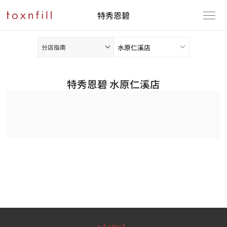
特秀恩碧
分店指南
特秀恩碧 水原仁溪店