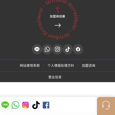
加盟商招募
488, Nohae-ro, Nowon-gu, Seoul, Korea,
首尔特别市 芦原区 芦海路 488 谨浩大厦 3楼
具体地址
488, Nohae-ro, Nowon-gu, Seoul, Korea, 首尔特别市
芦原区 芦海路 488 谨浩大厦 3楼
诊疗时间
平日
上午 10:30 ~ 下午 8:30
周六
上午 10:30 ~ 下午 5:00
※无午休/晚休时间，连续诊疗。
网站使用条款
个人情报处理方针
加盟咨询
※周日、法定节假日休诊。
营业信息
[特秀恩碧 江南总店]
商号名: 特秀恩碧医院
代表: Park Daejung
营业执照号: 214-13-33847
代表号码: 02-537-4842
[特秀恩碧 江东千户店]
商号名: 特秀恩碧医院
代表: YI, DONG JIN
营业执照号: 214-13-33847
商号名: 特秀恩碧医院
代表: Yoon Hyung Don
营业执照号: 212-25-50580
代表号码: 1661-4842
诊疗科目: 皮肤科，整形外科
代表号码: 02-472-9599
COPYRIGHTⓒ
TOXNFILL. All rights reserved.