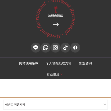
加盟商招募
网站使用条款
个人情报处理方针
加盟咨询
营业信息
[特秀恩碧 江南总店]
商号名: 特秀恩碧医院
代表: Park Daejung
营业执照号: 214-13-33847
代表号码: 02-537-4842
[特秀恩碧 江东千户店]
商号名: 特秀恩碧医院
代表: YI, DONG JIN
营业执照号: 214-13-33847
이벤트 적용지점
商号名: 特秀恩碧医院
代表: Yoon Hyung Don
营业执照号: 212-25-50580
代表号码: 1661-4842
诊疗科目: 皮肤科，整形外科
代表号码: 02-472-9599
COPYRIGHTⓒ
TOXNFILL. All rights reserved.