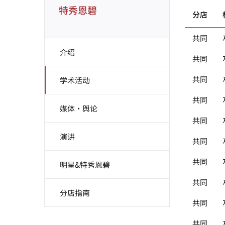
特秀恩碧
分店
共同
介绍
共同
共同
学术活动
共同
媒体·舆论
共同
演讲
共同
共同
明星&特秀恩碧
共同
分店指南
共同
共同