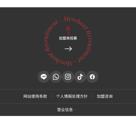
加盟商招募
网站使用条款
个人情报处理方针
加盟咨询
营业信息
[特秀恩碧 江南总店]
商号名: 特秀恩碧医院
代表: Park Daejung
营业执照号: 214-13-33847
代表号码: 02-537-4842