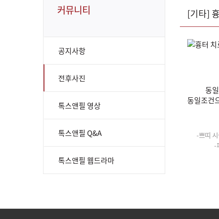
커뮤니티
[기타] 
공지사항
전후사진
동일
동일조건으
톡스앤필 영상
톡스앤필 Q&A
-쁘띠 시
-
톡스앤필 웹드라마