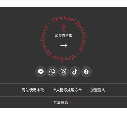
加盟商招募
网站使用条款
个人情报处理方针
加盟咨询
营业信息
[特秀恩碧 江南总店]
商号名: 特秀恩碧医院
代表: Park Daejung
营业执照号: 214-13-33847
代表号码: 02-537-4842