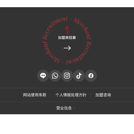
加盟商招募
网站使用条款
个人情报处理方针
加盟咨询
营业信息
[特秀恩碧 江南总店]
商号名: 特秀恩碧医院
代表: Park Daejung
营业执照号: 214-13-33847
代表号码: 02-537-4842