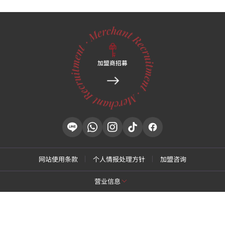
加盟商招募
网站使用条款
个人情报处理方针
加盟咨询
营业信息
[特秀恩碧 江南总店]
商号名: 特秀恩碧医院
代表: Park Daejung
营业执照号: 214-13-33847
代表号码: 02-537-4842